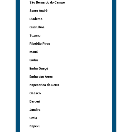
São Bernardo do Campo
Santo André
Diadema
Guarulhos
Suzano
Ribeirão Pires
Mauá
Embu
Embu Guaçú
Embu das Artes
Itapecerica da Serra
Osasco
Barueri
Jandira
Cotia
Itapevi