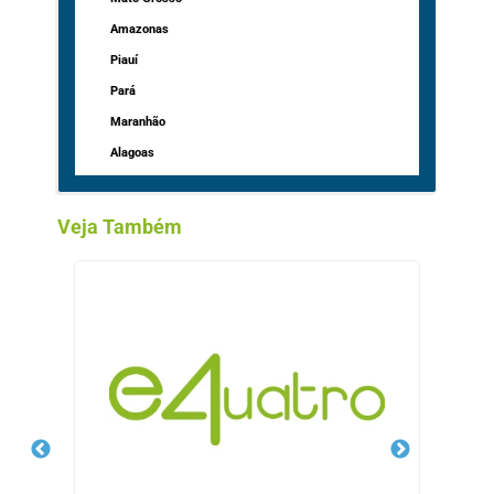
Amazonas
Piauí
Pará
Maranhão
Alagoas
Veja Também