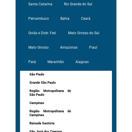
Santa Catarina
Rio Grande do Sul
Pernambuco
Bahia
Ceará
Goiás e Distr. Fed.
Mato Grosso do Sul
Mato Grosso
Amazonas
Piauí
Pará
Maranhão
Alagoas
São Paulo
Grande São Paulo
Região Metropolitana de
São Paulo
Campinas
Região Metropolitana de
Campinas
Baixada Santista
São José dos Campos