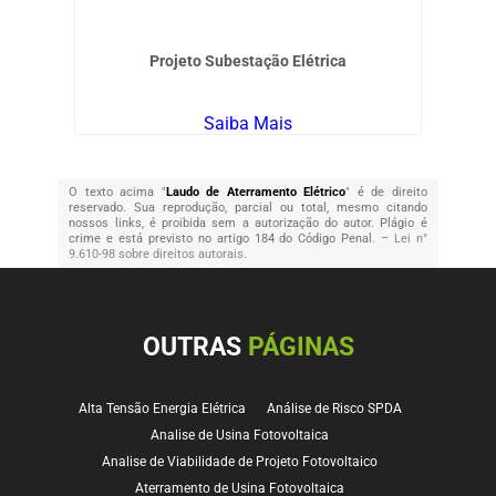
Projeto Subestação Elétrica
Saiba Mais
O texto acima "
Laudo de Aterramento Elétrico
" é de direito
reservado. Sua reprodução, parcial ou total, mesmo citando
nossos links, é proibida sem a autorização do autor. Plágio é
crime e está previsto no artigo 184 do Código Penal. –
Lei n°
9.610-98 sobre direitos autorais
.
OUTRAS
PÁGINAS
Alta Tensão Energia Elétrica
Análise de Risco SPDA
Analise de Usina Fotovoltaica
Analise de Viabilidade de Projeto Fotovoltaico
Aterramento de Usina Fotovoltaica