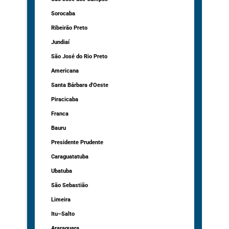
Sorocaba
Ribeirão Preto
Jundiaí
São José do Rio Preto
Americana
Santa Bárbara d'Oeste
Piracicaba
Franca
Bauru
Presidente Prudente
Caraguatatuba
Ubatuba
São Sebastião
Limeira
Itu–Salto
Araraquara