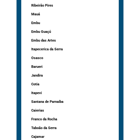
Ribeirão Pires
Mauá
Embu
Embu Guaçú
Embu das Artes
Itapecerica da Serra
Osasco
Barueri
Jandira
Cotia
Itapevi
Santana de Parnaíba
Caierias
Franco da Rocha
Taboão da Serra
Cajamar