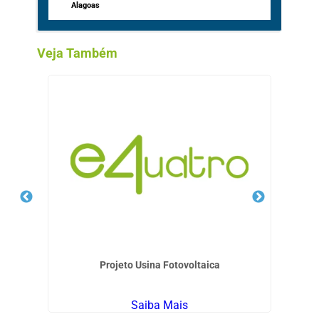
Alagoas
Veja Também
Projeto Usina Fotovoltaica
E
Saiba Mais