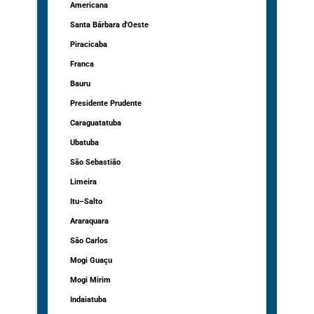
Americana
Santa Bárbara d'Oeste
Piracicaba
Franca
Bauru
Presidente Prudente
Caraguatatuba
Ubatuba
São Sebastião
Limeira
Itu–Salto
Araraquara
São Carlos
Mogi Guaçu
Mogi Mirim
Indaiatuba