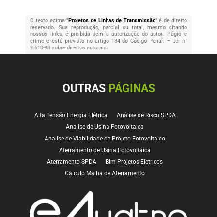
O texto acima "
Projetos de Linhas de Transmissão
" é de direito
reservado. Sua reprodução, parcial ou total, mesmo citando
nossos links, é proibida sem a autorização do autor. Plágio é
crime e está previsto no artigo 184 do Código Penal. –
Lei n°
9.610-98 sobre direitos autorais
.
OUTRAS
PÁGINAS
Alta Tensão Energia Elétrica
Análise de Risco SPDA
Analise de Usina Fotovoltaica
Analise de Viabilidade de Projeto Fotovoltaico
Aterramento de Usina Fotovoltaica
Aterramento SPDA
Bim Projetos Eletricos
Cálculo Malha de Aterramento
Comissionamento de Energia Solar
Comissionamento de Usinas
Comissionamento de Usinas Fotovoltaicas